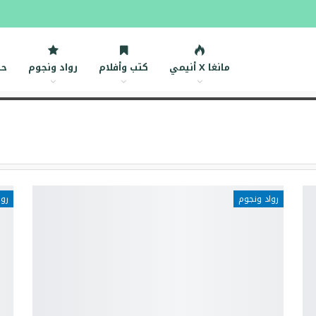
مانغا X أنيمي
كتب وأفلام
رواد ونجوم
حك
رواد ونجوم
روا