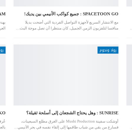
SPACETOON GO : جميع كواكب الأنيمي بين يديك!
GNAM : مستقبل التعل
مع الانتشار السريع لأجهزة التواصل الفردية التي أضحت بديلا
بهدف
…
منافسا لتلفزيون الزمن الجميل، كان منتظرا أن تصل موجة البث…
العربية،
رواد ونجوم
روا
SUNRISE : وهل يحتاج الشجعان إلى أسلحة ثقيلة؟
ATSUNOKO
أوشكت سفينة Mushi Production على الغرق مطلع السبعينات،
عُرف
فسارع من بقي من شباب طاقمها إلى إلقاء نفسه في بحر الأنيمي…
بالع