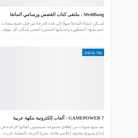
MediBang : ملتقى كتاب القصص ورسامي المانغا
لم يكن إنشاء المانغا سهلا إلى هذه الدرجة من قبل، فمع منصات
«ميديبانغ» المتطورة وخدماتها المميزة أضحى بإمكان كل مؤلف
رواد ونجوم
GAMEPOWER 7 : ألعاب إلكترونية بنكهة عربية
بعد سبع سنوات من إطلاق مجموعة سبيستون لقناتها الرائدة في
إبداع وترويج محتوى إعلامي هادف يمزج التربية بالتسلية، قررت…