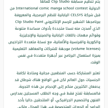
يتم تنظيم مسابقة Clip Studio للمانغا
الدولية International comic manga school contest من
قبل شركة CELSYS اليابانية للنظم البرمجية، والمعروفة
ببرنامجها الشهير للرسم الإلكتروني Clip Studio Paint
الذي أصدرت منه نسخا متجددة بأدوات مساعدة متنوعة
وقوائم مهمات باللغات اليابانية والصينية والإنجليزية
والكورية والفرنسية والألمانية، مع نسخة متعددة التراخيص
(volume licenses) موجهة للشركات والمعاهد التعليمية
بميزة استعمال البرنامج عبر أجهزة متعددة في نفس
الوقت.
تعتبر المشاركة حسب المنظمين مجانية ومتاحة لكافة
الجنسيات حول العالم لكن في الواقع هناك شرطان قد
يدفعان الكثيرين منكم إلى الإحجام عن هذه التجربة،
فالمسابقة تفتح فقط في وجه الطلاب المسجلين بمدارس
الفنون والتصميم الجرافيكي، أو الملتحقين حاليا بأحد
البرامج أو الدورات المتخصصة في هذا المجال. ولكي