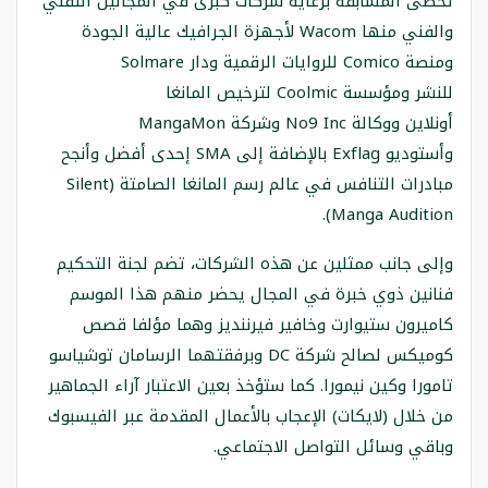
تحظى المسابقة برعاية شركات كبرى في المجالين التقني
والفني منها Wacom لأجهزة الجرافيك عالية الجودة
ومنصة Comico للروايات الرقمية ودار Solmare
للنشر ومؤسسة Coolmic لترخيص المانغا
أونلاين ووكالة No9 Inc وشركة MangaMon
وأستوديو Exflag بالإضافة إلى SMA إحدى أفضل وأنجح
مبادرات التنافس في عالم رسم المانغا الصامتة (Silent
Manga Audition).
وإلى جانب ممثلين عن هذه الشركات، تضم لجنة التحكيم
فنانين ذوي خبرة في المجال يحضر منهم هذا الموسم
كاميرون ستيوارت وخافير فيرننديز وهما مؤلفا قصص
كوميكس لصالح شركة DC وبرفقتهما الرسامان توشياسو
تامورا وكين نيمورا. كما ستؤخذ بعين الاعتبار آراء الجماهير
من خلال (لايكات) الإعجاب بالأعمال المقدمة عبر الفيسبوك
وباقي وسائل التواصل الاجتماعي.