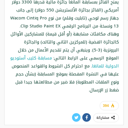
يمنح الفائز بمسابقة المانغا جائزة مالية قدرها 3300 دولار
أمريكي (الفائز بجائزة الألستريشن 550 دولار) إلى جانب
جهاز رسم لوحي (تابليت وقلم) من نوع Wacom Cintiq Pro
13 ونسخة من البرنامج الرقمي Clip Studio Paint EX.
وهناك مكافئات مشابهة (أو أقل قيمة) للمشاركين الأوائل
كالجائزة الفضية (للمركزين الثاني والثالث) والجائزة
البرونزية (3-5). وينبغي أن يتم تقديم الأعمال من خلال
الموقع الرسمي على الرابط التالي:
مسابقة كليب أستوديو
الدولية للمانغا
. مع احترام كل الشروط والقواعد المنصوص
عليها في النشرة المفصلة بموقع المسابقة (بشأن حجم
ونوع الملفات المطلوبة) فلا ضير من مطالعتها جيدا قبل
ضغط زر الإرسال.
394
مشاركة